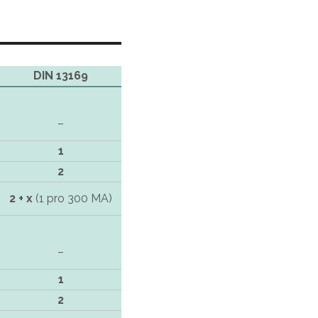
DIN 13169
–
1
2
2 + x
(1 pro 300 MA)
–
1
2