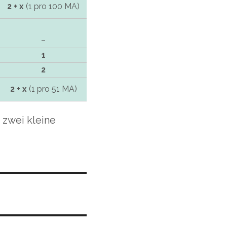
2 + x
(1 pro 100 MA)
–
1
2
2 + x
(1 pro 51 MA)
 zwei kleine